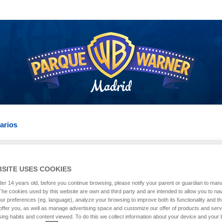
arios
BSITE USES COOKIES
Parque Warner
der 14 years old, before you continue browsing, please notify your parent or guardian to man
The cookies used by this website are own and third party and are intended to allow you to navi
r preferences (eg. language), analyze your browsing to improve both its functionality and t
offer you, as well as manage advertising space and customize our offer of products and ser
Parque Warner Madrid es un parque temát
ing habits and content viewed. To do this we collect information about your device and your