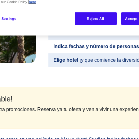
Madrid. Es uno de los principales parqu
n our Cookie Policy
here
restaurantes y tiendas para todos lospúb
a tus superhéroes favoritos y tus dibujos
 Settings
Reject All
Accept 
Selecciona la oferta que prefieras
Indica fechas y número de personas
Elige hotel
¡y que comience la diversi
able!
ra promociones. Reserva ya tu oferta y ven a vivir una experien