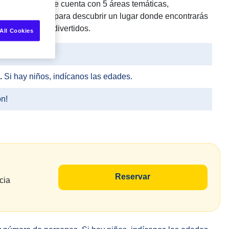
es de Europa que cuenta con 5 áreas temáticas,
licos. Prepáratepara descubrir un lugar donde encontrarás
 animados más divertidos.
All Cookies
.
Si hay niños, indícanos las edades.
ón!
Reservar
cia