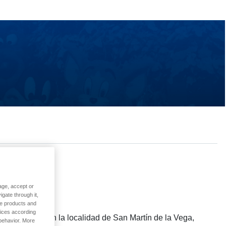
age, accept or
gate through it,
he products and
vices according
ico ubicado en la localidad de San Martín de la Vega,
 behavior. More