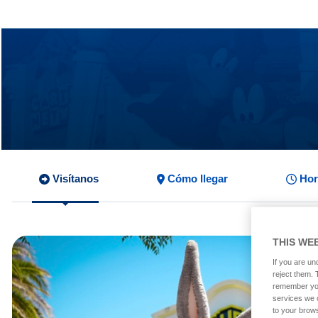
Visítanos
Cómo llegar
Hor
THIS WE
If you are un
reject them. 
remember you
services we 
to your brows