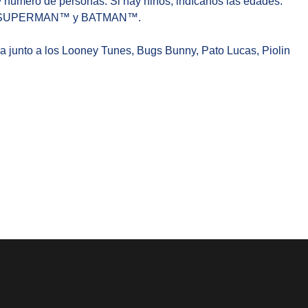
y número de personas. Si hay niños, indícanos las edades.
to a SUPERMAN™ y BATMAN™.
a junto a los Looney Tunes, Bugs Bunny, Pato Lucas, Piolin