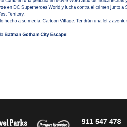
ete como en una película en Movie Word Studios.Indica fechas 
roe
en DC Superheroes World y lucha contra el crimen jun
st Territory.
 hecho a su media, Cartoon Village. Tendrán una feliz aventur
ada
Batman Gotham City Escape
!
911 547 478